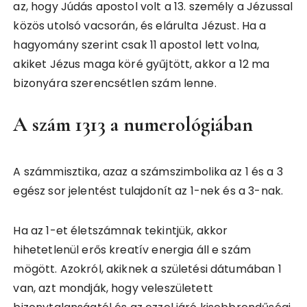
az, hogy Júdás apostol volt a 13. személy a Jézussal
közös utolsó vacsorán, és elárulta Jézust. Ha a
hagyomány szerint csak 11 apostol lett volna,
akiket Jézus maga köré gyűjtött, akkor a 12 ma
bizonyára szerencsétlen szám lenne.
A szám 1313 a numerológiában
A számmisztika, azaz a számszimbolika az 1 és a 3
egész sor jelentést tulajdonít az 1-nek és a 3-nak.
Ha az 1-et életszámnak tekintjük, akkor
hihetetlenül erős kreatív energia áll e szám
mögött. Azokról, akiknek a születési dátumában 1
van, azt mondják, hogy veleszületett