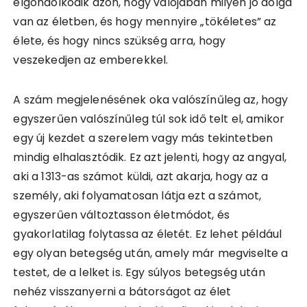
elgondolkodik azon, hogy valójában milyen jó dolga
van az életben, és hogy mennyire „tökéletes” az
élete, és hogy nincs szükség arra, hogy
veszekedjen az emberekkel.
A szám megjelenésének oka valószínűleg az, hogy
egyszerűen valószínűleg túl sok idő telt el, amikor
egy új kezdet a szerelem vagy más tekintetben
mindig elhalasztódik. Ez azt jelenti, hogy az angyal,
aki a 1313-as számot küldi, azt akarja, hogy az a
személy, aki folyamatosan látja ezt a számot,
egyszerűen változtasson életmódot, és
gyakorlatilag folytassa az életét. Ez lehet például
egy olyan betegség után, amely már megviselte a
testet, de a lelket is. Egy súlyos betegség után
nehéz visszanyerni a bátorságot az élet