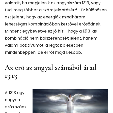
valamit, ha megjelenik az angyalszám 1313, vagy
tudj meg többet a szám jelentéséről! Ez különösen
azt jelenti, hogy az energiák mindhárom
lehetséges kombinációban kettővel erősödnek.
Mindent egybevetve ez jó hír – hogy a 1313-as
kombináció nem balszerencsét jelent, hanem
valami pozitívumot, a legtöbb esetben
mindenképpen. De erről majd később.
Az erő az angyal számából árad
13:13
A 1313 egy
nagyon
erős szám.