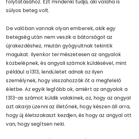
folytatásához. Ezt mindenki tudja, aki valaha is
súlyos beteg volt.
De valóban vannak olyan emberek, akik egy
betegség után nem veszik a bátorságot az
újrakezdéshez, miután gyógyultnak tekintik
magukat. Ilyenkor természetesen az angyalok
közbelépnek, és angyali számok küldésével, mint
például a 1313, lendületet adnak az ilyen
személynek, hogy visszahozzák őt a megfelelő
életbe. Az egyik legfőbb ok, amiért az angyalok a
1313-as számot küldik valakinek, az, hogy az angyal
azt akarja üzenni az illetőnek, hogy készen áll arra,
hogy új életszakaszt kezdjen, és hogy az angyal ott
van, hogy segítsen neki.