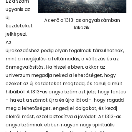
Ez a szám
ugyanis az
új
Az erő a 1313-as angyalszámban
kezdeteket
lakozik.
jelképezi.
Az
újrakezdéshez pedig olyan fogalmak társulhatnak,
mint a megújulás, a feltámadás, a változás és az
önmegvalósítás. Ha hiszel ebben, akkor az
univerzum megadja neked a lehetőséget, hogy
ezeket az új kezdeteket megtedd, és tanulj a múlt
hibáiból. A 1313-as angyalszám azt jelzi, hogy fontos
– ha ezt a számot újra és újra látod -, hogy ragadd
meg a lehetőséget, engedj el dolgokat, és kezdj
elölről mást, ezzel biztosítva a jövődet. Az 1313-as
angyalszámnak ebben nagyon nagy spirituális