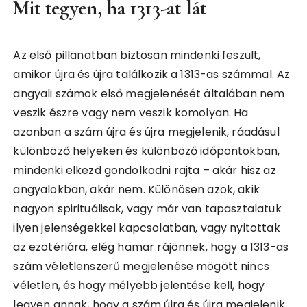
Mit tegyen, ha 1313-at lát
Az első pillanatban biztosan mindenki feszült,
amikor újra és újra találkozik a 1313-as számmal. Az
angyali számok első megjelenését általában nem
veszik észre vagy nem veszik komolyan. Ha
azonban a szám újra és újra megjelenik, ráadásul
különböző helyeken és különböző időpontokban,
mindenki elkezd gondolkodni rajta – akár hisz az
angyalokban, akár nem. Különösen azok, akik
nagyon spirituálisak, vagy már van tapasztalatuk
ilyen jelenségekkel kapcsolatban, vagy nyitottak
az ezotériára, elég hamar rájönnek, hogy a 1313-as
szám véletlenszerű megjelenése mögött nincs
véletlen, és hogy mélyebb jelentése kell, hogy
legyen annak, hogy a szám újra és újra megjelenik.