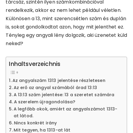
tárcsáz, szintén ilyen számkombinációval
rendelkezik, akkor ez nem lehet például véletlen.
Különösen a 13, mint szerencsétlen szám és duplán
is, sokat gondolkodtat azon, hogy mit jelenthet ez.
Tényleg egy angyali lény dolgozik, aki üzenetet küld
neked?
Inhaltsverzeichnis
Az angyalszám 1313 jelentése részletesen
Az erő az angyal számából árad 13:13
A 13:13 szám jelentése: 13 a szeretet számára
A szerelem újragondolása?
A legfőbb okok, amiért az angyalszámot 1313-
at látod.
Nincs konkrét irány
Mit tegyen, ha 1313-at lát