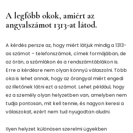
A legfőbb okok, amiért az
angyalszámot 1313-at látod.
A kérdés persze az, hogy miért látjuk mindig a 1313-
as számot – telefonszámok, címek formájában, de
az órán, a számlákon és a rendszámtáblákon is.
Erre a kérdésre nem olyan könnyű válaszolni. Több
oka is lehet annak, hogy az őrangyal miért engedi
az illetőnek látni ezt a számot. Lehet például, hogy
ez a személy olyan helyzetben van, amelyben nem
tudja pontosan, mit kell tennie, és nagyon keresi a
válaszokat, ezért nem tud nyugodtan aludni.
Ilyen helyzet különösen szerelmi ügyekben