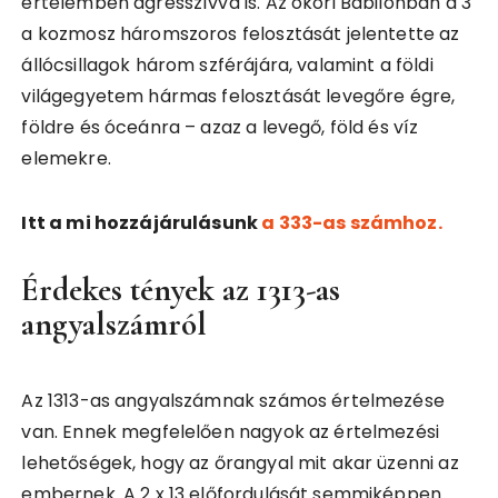
értelemben agresszívvá is. Az ókori Babilonban a 3
a kozmosz háromszoros felosztását jelentette az
állócsillagok három szférájára, valamint a földi
világegyetem hármas felosztását levegőre égre,
földre és óceánra – azaz a levegő, föld és víz
elemekre.
Itt a mi hozzájárulásunk
a 333-as számhoz.
Érdekes tények az 1313-as
angyalszámról
Az 1313-as angyalszámnak számos értelmezése
van. Ennek megfelelően nagyok az értelmezési
lehetőségek, hogy az őrangyal mit akar üzenni az
embernek. A 2 x 13 előfordulását semmiképpen