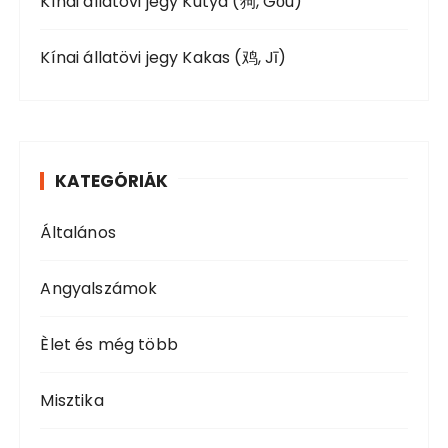
Kínai állatövi jegy Kutya (狗, Gǒu)
Kínai állatövi jegy Kakas (鸡, Jī)
KATEGÓRIÁK
Általános
Angyalszámok
Èlet és még több
Misztika