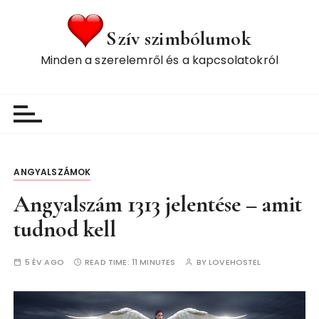
S
k
Szív szimbólumok
i
Minden a szerelemről és a kapcsolatokról
p
t
o
c
o
n
t
ANGYALSZÁMOK
e
Angyalszám 1313 jelentése – amit
n
t
tudnod kell
5 ÉV AGO
READ TIME:
11 MINUTES
BY
LOVEHOSTEL