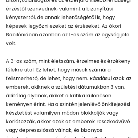
bizonytalanságtól és az ezzel járó kisebbrendűségi
érzéstől szenvednek, valamint a bizonyítási
kényszertől, de annak lehetőségétől is, hogy
képesek legyőzni ezeket az érzéseket. Az ókori
Babilóniában azonban az 1-es szám az egység jele
volt.
A 3-as szám, mint életszám, érzelmes és érzékeny
lélekre utal. Ez lehet, hogy mások számára
felismerhető, de lehet, hogy nem. Ráadásul azok az
emberek, akiknek a születési dátumukban 3 van,
állítólag olyanok, akiket a kritika különösen
keményen érint. Ha a szintén jelenlévő önkifejezési
késztetést valamilyen módon blokkolják vagy
korlátozzák, akkor ezek az emberek rosszkedvűvé
vagy depresszióssá válnak, és bizonyos