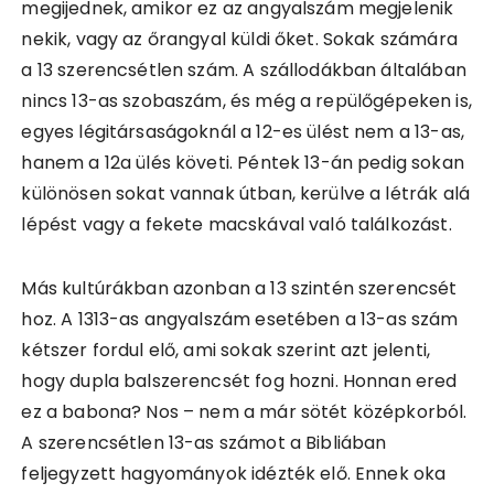
megijednek, amikor ez az angyalszám megjelenik
nekik, vagy az őrangyal küldi őket. Sokak számára
a 13 szerencsétlen szám. A szállodákban általában
nincs 13-as szobaszám, és még a repülőgépeken is,
egyes légitársaságoknál a 12-es ülést nem a 13-as,
hanem a 12a ülés követi. Péntek 13-án pedig sokan
különösen sokat vannak útban, kerülve a létrák alá
lépést vagy a fekete macskával való találkozást.
Más kultúrákban azonban a 13 szintén szerencsét
hoz. A 1313-as angyalszám esetében a 13-as szám
kétszer fordul elő, ami sokak szerint azt jelenti,
hogy dupla balszerencsét fog hozni. Honnan ered
ez a babona? Nos – nem a már sötét középkorból.
A szerencsétlen 13-as számot a Bibliában
feljegyzett hagyományok idézték elő. Ennek oka