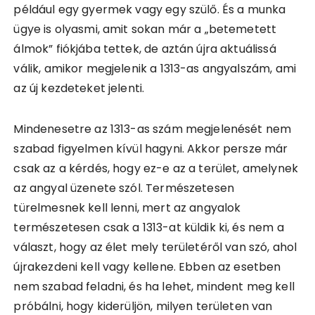
például egy gyermek vagy egy szülő. És a munka
ügye is olyasmi, amit sokan már a „betemetett
álmok” fiókjába tettek, de aztán újra aktuálissá
válik, amikor megjelenik a 1313-as angyalszám, ami
az új kezdeteket jelenti.
Mindenesetre az 1313-as szám megjelenését nem
szabad figyelmen kívül hagyni. Akkor persze már
csak az a kérdés, hogy ez-e az a terület, amelynek
az angyal üzenete szól. Természetesen
türelmesnek kell lenni, mert az angyalok
természetesen csak a 1313-at küldik ki, és nem a
választ, hogy az élet mely területéről van szó, ahol
újrakezdeni kell vagy kellene. Ebben az esetben
nem szabad feladni, és ha lehet, mindent meg kell
próbálni, hogy kiderüljön, milyen területen van