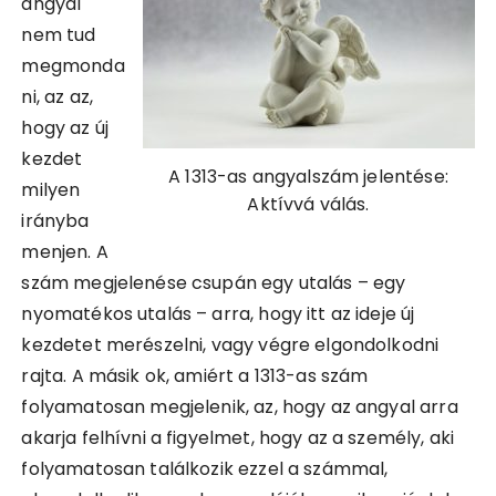
angyal
nem tud
megmonda
ni, az az,
hogy az új
kezdet
A 1313-as angyalszám jelentése:
milyen
Aktívvá válás.
irányba
menjen. A
szám megjelenése csupán egy utalás – egy
nyomatékos utalás – arra, hogy itt az ideje új
kezdetet merészelni, vagy végre elgondolkodni
rajta. A másik ok, amiért a 1313-as szám
folyamatosan megjelenik, az, hogy az angyal arra
akarja felhívni a figyelmet, hogy az a személy, aki
folyamatosan találkozik ezzel a számmal,