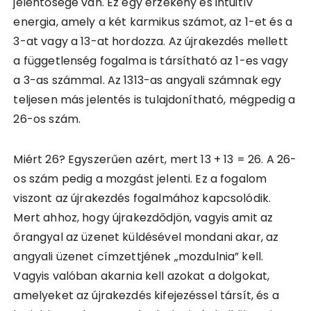
jelentősége van. Ez egy érzékeny és intuitív
energia, amely a két karmikus számot, az 1-et és a
3-at vagy a 13-at hordozza. Az újrakezdés mellett
a függetlenség fogalma is társítható az 1-es vagy
a 3-as számmal. Az 1313-as angyali számnak egy
teljesen más jelentés is tulajdonítható, mégpedig a
26-os szám.
Miért 26? Egyszerűen azért, mert 13 + 13 = 26. A 26-
os szám pedig a mozgást jelenti. Ez a fogalom
viszont az újrakezdés fogalmához kapcsolódik.
Mert ahhoz, hogy újrakezdődjön, vagyis amit az
őrangyal az üzenet küldésével mondani akar, az
angyali üzenet címzettjének „mozdulnia” kell.
Vagyis valóban akarnia kell azokat a dolgokat,
amelyeket az újrakezdés kifejezéssel társít, és a