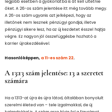
legjobb esetben a gyakorlatba is át kell ültetnie
őket. A 26-os szám jelentése itt még tovább megy.
A 26-os szám ugyanis azt jelképezi, hogy az
illetőnek nem lesznek pénzügyi gondjai, illetve
pénzügyi sikere lesz, ha az új kezdetet ésszel hajtja
végre. Ez nagyon jól összefüggésbe hozható a
karrier újrakezdésével.
Hasonlóképpen,
a 11-es szám 22
.
A 13:13 szám jelentése: 13 a szeretet
számára
Ha a 1313-at újra és újra látod, általában bonyolult
szerelmi életed van – tele izgalmakkal, de új
kalandokkal is. A szám arra hívja fel a figyelmet,