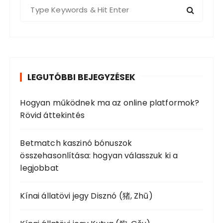
S
e
a
r
c
h
LEGUTÓBBI BEJEGYZÉSEK
f
o
Hogyan működnek ma az online platformok?
r
Rövid áttekintés
:
Betmatch kaszinó bónuszok
összehasonlítása: hogyan válasszuk ki a
legjobbat
Kínai állatövi jegy Disznó (猪, Zhū)