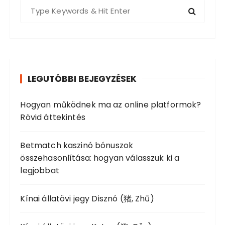
S
e
a
r
c
h
LEGUTÓBBI BEJEGYZÉSEK
f
o
Hogyan működnek ma az online platformok?
r
Rövid áttekintés
:
Betmatch kaszinó bónuszok
összehasonlítása: hogyan válasszuk ki a
legjobbat
Kínai állatövi jegy Disznó (猪, Zhū)