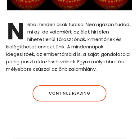
N
éha minden csak furcsa. Nem igazán tudod,
mi az, de valamiért az élet hirtelen
hihetetlenül fárasztónak, kimerítőnek és
kielégíthetetlennek tűnik. A mindennapok
idegesítőek, az embertársaid is, a saját gondolataid
pedig puszta kínzássá válnak. Egyre mélyebbre és
mélyebbre csúszol az önbizalomhiány…
CONTINUE READING