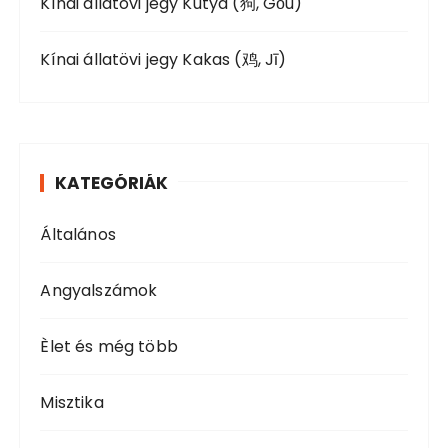
Kínai állatövi jegy Kutya (狗, Gǒu)
Kínai állatövi jegy Kakas (鸡, Jī)
KATEGÓRIÁK
Általános
Angyalszámok
Èlet és még több
Misztika