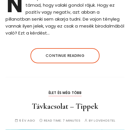
N
támad, hogy valaki gondol rájuk. Hogy ez
pozitív vagy negatív, azt abban a
pillanatban senki sem akarja tudni. De vajon tényleg
vannak ilyen jelek, vagy ez csak a mesék birodalmából
való? Ezt a kérdést…
CONTINUE READING
ÈLET ÉS MÉG TÖBB
Távkacsolat – Tippek
6 ÉV AGO
READ TIME:
7 MINUTES
BY
LOVEHOSTEL