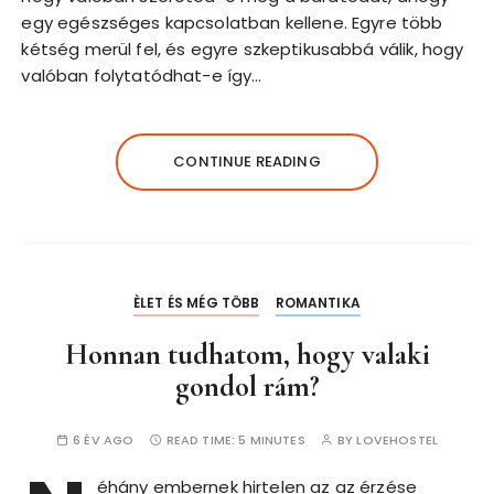
egy egészséges kapcsolatban kellene. Egyre több
kétség merül fel, és egyre szkeptikusabbá válik, hogy
valóban folytatódhat-e így…
CONTINUE READING
ÈLET ÉS MÉG TÖBB
ROMANTIKA
Honnan tudhatom, hogy valaki
gondol rám?
6 ÉV AGO
READ TIME:
5 MINUTES
BY
LOVEHOSTEL
éhány embernek hirtelen az az érzése