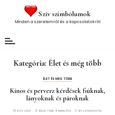
S
k
Szív szimbólumok
i
Minden a szerelemről és a kapcsolatokról
p
t
o
c
o
n
t
Kategória:
Èlet és még több
e
n
ÈLET ÉS MÉG TÖBB
t
Kínos és perverz kérdések fiúknak,
lányoknak és pároknak
5 ÉV AGO
READ TIME:
6 MINUTES
BY
LOVEHOSTEL