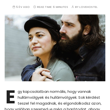
5 ÉV AGO
READ TIME:
6 MINUTES
BY
LOVEHOSTEL
E
gy kapcsolatban normális, hogy vannak
hullámvölgyek és hullámvölgyek. Sok kérdést
teszel fel magadnak, és elgondolkodsz azon,
hogy valóban szereted-e még a barátodat, ahogy