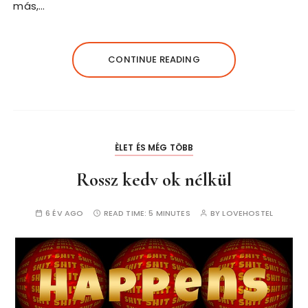
más,…
CONTINUE READING
ÈLET ÉS MÉG TÖBB
Rossz kedv ok nélkül
6 ÉV AGO
READ TIME:
5 MINUTES
BY
LOVEHOSTEL