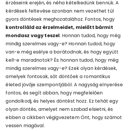
érzéseink erején, és néha kételkedünk bennük. A
kérdések feltevése azonban nem vezethet túl
gyors döntések meghozatalához. Fontos, hogy
kontrolláld az érzelmeidet, mielőtt bármit
mondasz vagy teszel
. Honnan tudod, hogy még
mindig szerelmes vagy-e? Honnan tudod, hogy
van-e még esélye a barátodnak, és hogy együtt
kell-e maradnotok? És honnan tudod, hogy még
mindig szerelmes vagy-e? Ezek olyan kérdések,
amelyek fontosak, sőt döntőek a romantikus
életed jövője szempontjából. A nagyság elnyerése
fontos, és segít abban, hogy megfelelően
gondolkodj, és helyes döntést hozz. Ez tehát egy
olyan döntés, amelyet nem szabad elsietni, és
ebben a cikkben végigvezetem Önt, hogy számot
vessen magával.