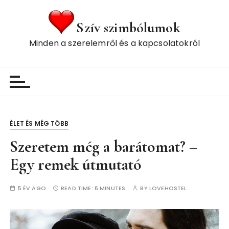
S
k
Szív szimbólumok
i
Minden a szerelemről és a kapcsolatokról
p
t
o
c
o
n
t
ÈLET ÉS MÉG TÖBB
e
Szeretem még a barátomat? –
n
t
Egy remek útmutató
5 ÉV AGO
READ TIME:
6 MINUTES
BY
LOVEHOSTEL