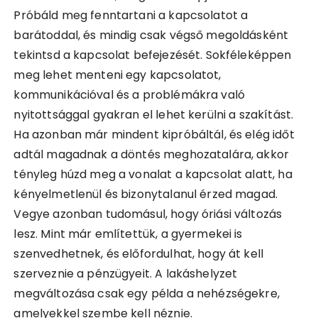
Próbáld meg fenntartani a kapcsolatot a
barátoddal, és mindig csak végső megoldásként
tekintsd a kapcsolat befejezését. Sokféleképpen
meg lehet menteni egy kapcsolatot,
kommunikációval és a problémákra való
nyitottsággal gyakran el lehet kerülni a szakítást.
Ha azonban már mindent kipróbáltál, és elég időt
adtál magadnak a döntés meghozatalára, akkor
tényleg húzd meg a vonalat a kapcsolat alatt, ha
kényelmetlenül és bizonytalanul érzed magad.
Vegye azonban tudomásul, hogy óriási változás
lesz. Mint már említettük, a gyermekei is
szenvedhetnek, és előfordulhat, hogy át kell
szerveznie a pénzügyeit. A lakáshelyzet
megváltozása csak egy példa a nehézségekre,
amelyekkel szembe kell néznie.