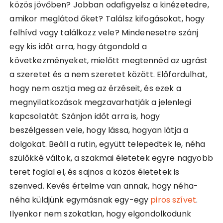
közös jövőben? Jobban odafigyelsz a kinézetedre,
amikor meglátod őket? Találsz kifogásokat, hogy
felhívd vagy találkozz vele? Mindenesetre szánj
egy kis időt arra, hogy átgondold a
következményeket, mielőtt megtennéd az ugrást
a szeretet és a nem szeretet között. Előfordulhat,
hogy nem osztja meg az érzéseit, és ezek a
megnyilatkozások megzavarhatják a jelenlegi
kapcsolatát. Szánjon időt arra is, hogy
beszélgessen vele, hogy lássa, hogyan látja a
dolgokat. Beáll a rutin, együtt telepedtek le, néha
szülőkké váltok, a szakmai életetek egyre nagyobb
teret foglal el, és sajnos a közös életetek is
szenved. Kevés értelme van annak, hogy néha-
néha küldjünk egymásnak egy-egy
piros szívet
.
Ilyenkor nem szokatlan, hogy elgondolkodunk