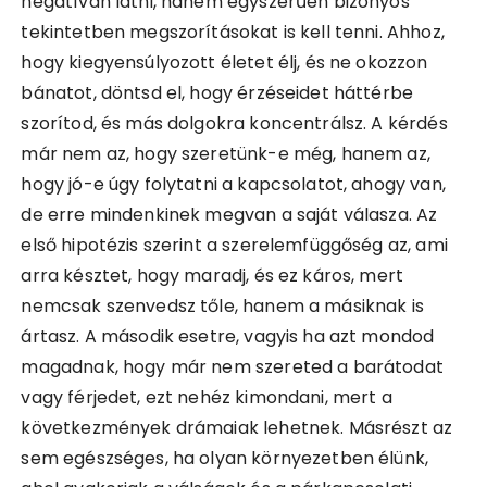
negatívan látni, hanem egyszerűen bizonyos
tekintetben megszorításokat is kell tenni. Ahhoz,
hogy kiegyensúlyozott életet élj, és ne okozzon
bánatot, döntsd el, hogy érzéseidet háttérbe
szorítod, és más dolgokra koncentrálsz. A kérdés
már nem az, hogy szeretünk-e még, hanem az,
hogy jó-e úgy folytatni a kapcsolatot, ahogy van,
de erre mindenkinek megvan a saját válasza. Az
első hipotézis szerint a szerelemfüggőség az, ami
arra késztet, hogy maradj, és ez káros, mert
nemcsak szenvedsz tőle, hanem a másiknak is
ártasz. A második esetre, vagyis ha azt mondod
magadnak, hogy már nem szereted a barátodat
vagy férjedet, ezt nehéz kimondani, mert a
következmények drámaiak lehetnek. Másrészt az
sem egészséges, ha olyan környezetben élünk,