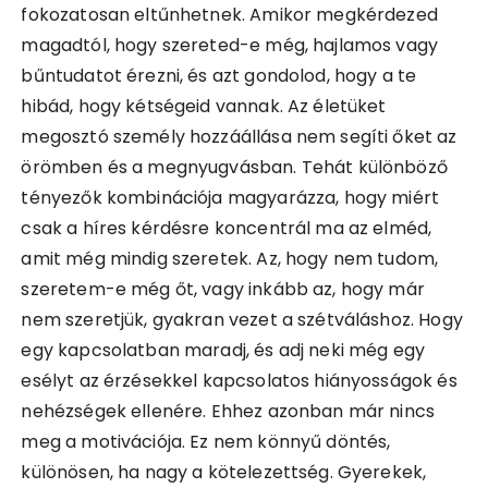
fokozatosan eltűnhetnek. Amikor megkérdezed
magadtól, hogy szereted-e még, hajlamos vagy
bűntudatot érezni, és azt gondolod, hogy a te
hibád, hogy kétségeid vannak. Az életüket
megosztó személy hozzáállása nem segíti őket az
örömben és a megnyugvásban. Tehát különböző
tényezők kombinációja magyarázza, hogy miért
csak a híres kérdésre koncentrál ma az elméd,
amit még mindig szeretek. Az, hogy nem tudom,
szeretem-e még őt, vagy inkább az, hogy már
nem szeretjük, gyakran vezet a szétváláshoz. Hogy
egy kapcsolatban maradj, és adj neki még egy
esélyt az érzésekkel kapcsolatos hiányosságok és
nehézségek ellenére. Ehhez azonban már nincs
meg a motivációja. Ez nem könnyű döntés,
különösen, ha nagy a kötelezettség. Gyerekek,