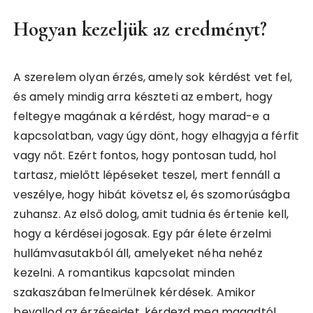
Hogyan kezeljük az eredményt?
A szerelem olyan érzés, amely sok kérdést vet fel,
és amely mindig arra készteti az embert, hogy
feltegye magának a kérdést, hogy marad-e a
kapcsolatban, vagy úgy dönt, hogy elhagyja a férfit
vagy nőt. Ezért fontos, hogy pontosan tudd, hol
tartasz, mielőtt lépéseket teszel, mert fennáll a
veszélye, hogy hibát követsz el, és szomorúságba
zuhansz. Az első dolog, amit tudnia és értenie kell,
hogy a kérdései jogosak. Egy pár élete érzelmi
hullámvasutakból áll, amelyeket néha nehéz
kezelni. A romantikus kapcsolat minden
szakaszában felmerülnek kérdések. Amikor
bevallod az érzéseidet, kérdezd meg magadtól,