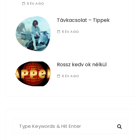
6 ÉV AGO
Távkacsolat – Tippek
6 ÉV AGO
Rossz kedv ok nélkül
6 ÉV AGO
S
e
a