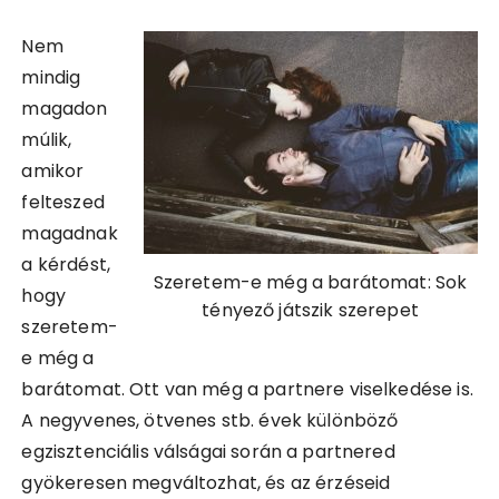
Nem
mindig
magadon
múlik,
amikor
felteszed
magadnak
a kérdést,
Szeretem-e még a barátomat: Sok
hogy
tényező játszik szerepet
szeretem-
e még a
barátomat. Ott van még a partnere viselkedése is.
A negyvenes, ötvenes stb. évek különböző
egzisztenciális válságai során a partnered
gyökeresen megváltozhat, és az érzéseid