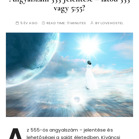
vagy 5:55?
5 ÉV AGO
READ TIME:
11 MINUTES
BY
LOVEHOSTEL
A
z 555-ös angyalszám – jelentése és
lehetőségei a saját életedben. Kíváncsi