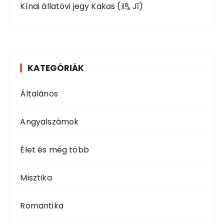
Kínai állatövi jegy Kakas (鸡, Jī)
KATEGÓRIÁK
Általános
Angyalszámok
Èlet és még több
Misztika
Romantika