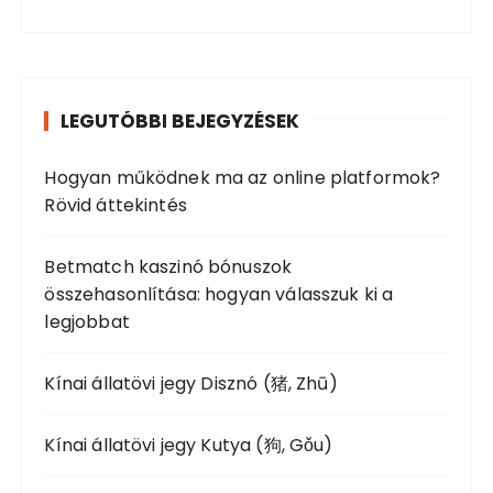
y
a
z
r
é
c
s
h
LEGUTÓBBI BEJEGYZÉSEK
f
e
o
k
Hogyan működnek ma az online platformok?
r
l
Rövid áttekintés
:
a
p
Betmatch kaszinó bónuszok
összehasonlítása: hogyan válasszuk ki a
o
legjobbat
z
á
Kínai állatövi jegy Disznó (猪, Zhū)
s
a
Kínai állatövi jegy Kutya (狗, Gǒu)