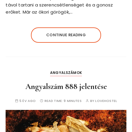
távol tartani a szerencsétlenséget és a gonosz
erőket. Már az ókori görögök,…
CONTINUE READING
ANGYALSZÁMOK
Angyalszám 888 jelentése
5 ÉV AGO
READ TIME:
9 MINUTES
BY
LOVEHOSTEL