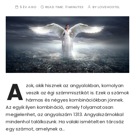
5 ÉV AGO
READ TIME:
11 MINUTES
BY
LOVEHOSTEL
A
zok, akik hisznek az angyalokban, komolyan
veszik az égi számmisztikát is. Ezek a számok
hármas és négyes kombinációkban jönnek.
Az egyik ilyen kombináció, amely folyamatosan
megjelenhet, az angyalszám 1313. Angyalszámokkal
mindenhol találkozunk. Ha valaki ismételten tárcsáz
egy számot, amelynek a…