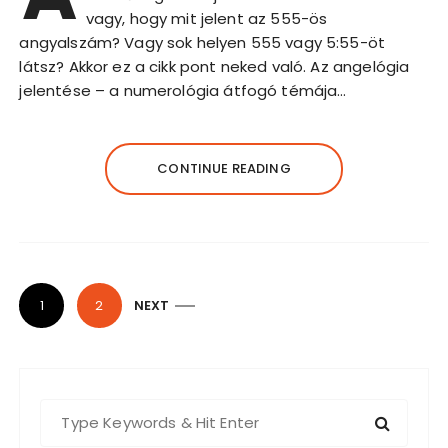
vagy, hogy mit jelent az 555-ös
angyalszám? Vagy sok helyen 555 vagy 5:55-öt
látsz? Akkor ez a cikk pont neked való. Az angelógia
jelentése – a numerológia átfogó témája…
CONTINUE READING
B
1
2
NEXT
e
j
e
S
g
e