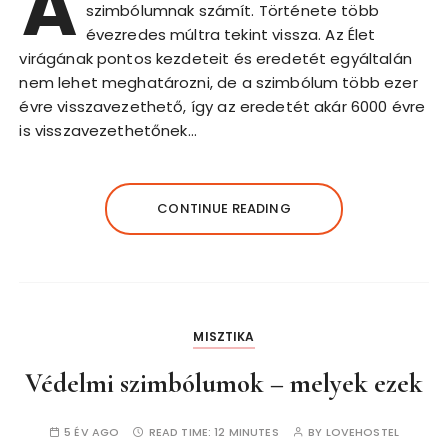
A
szimbólumnak számít. Története több
évezredes múltra tekint vissza. Az Élet
virágának pontos kezdeteit és eredetét egyáltalán
nem lehet meghatározni, de a szimbólum több ezer
évre visszavezethető, így az eredetét akár 6000 évre
is visszavezethetőnek…
CONTINUE READING
MISZTIKA
Védelmi szimbólumok – melyek ezek
5 ÉV AGO
READ TIME:
12 MINUTES
BY
LOVEHOSTEL