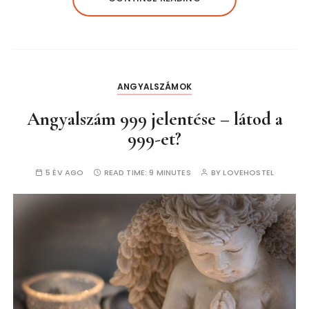
ANGYALSZÁMOK
Angyalszám 999 jelentése – látod a
999-et?
5 ÉV AGO
READ TIME:
9 MINUTES
BY
LOVEHOSTEL