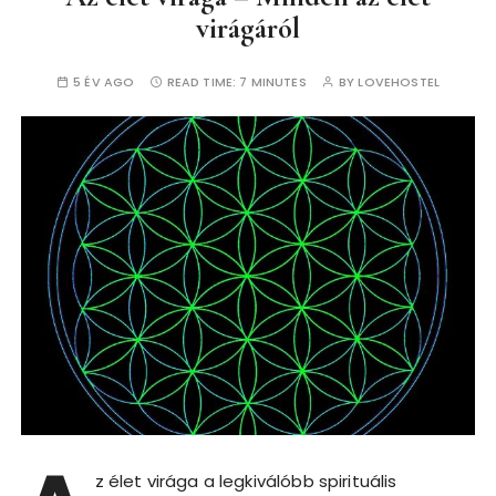
virágáról
5 ÉV AGO
READ TIME:
7 MINUTES
BY
LOVEHOSTEL
z élet virága a legkiválóbb spirituális