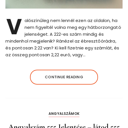
V
alószínűleg nem lennél ezen az oldalon, ha
nem figyeltél volna meg egy hátborzongató
jelenséget. A 222-es szám mindig és
mindenhol megjelenik? Ránézel az ébresztőórádra,
és pontosan 2:22 van? Ki kell fizetnie egy számlát, és
az összeg pontosan 2,22 euró, vagy…
CONTINUE READING
ANGYALSZÁMOK
Angyalszám 555 Jelentése – látod 555