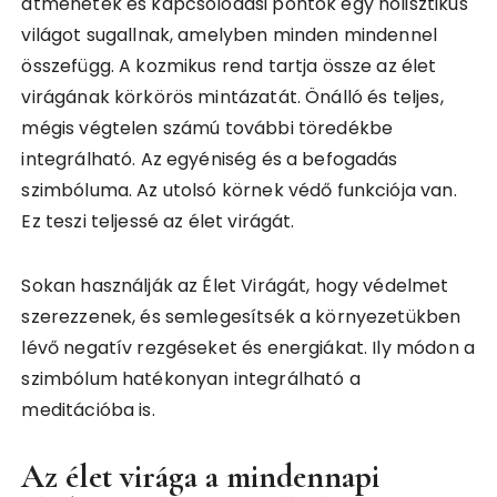
átmenetek és kapcsolódási pontok egy holisztikus
világot sugallnak, amelyben minden mindennel
összefügg. A kozmikus rend tartja össze az élet
virágának körkörös mintázatát. Önálló és teljes,
mégis végtelen számú további töredékbe
integrálható. Az egyéniség és a befogadás
szimbóluma. Az utolsó körnek védő funkciója van.
Ez teszi teljessé az élet virágát.
Sokan használják az Élet Virágát, hogy védelmet
szerezzenek, és semlegesítsék a környezetükben
lévő negatív rezgéseket és energiákat. Ily módon a
szimbólum hatékonyan integrálható a
meditációba is.
Az élet virága a mindennapi