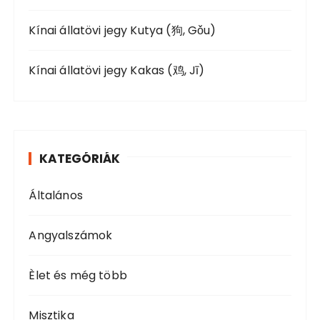
Kínai állatövi jegy Kutya (狗, Gǒu)
Kínai állatövi jegy Kakas (鸡, Jī)
KATEGÓRIÁK
Általános
Angyalszámok
Èlet és még több
Misztika