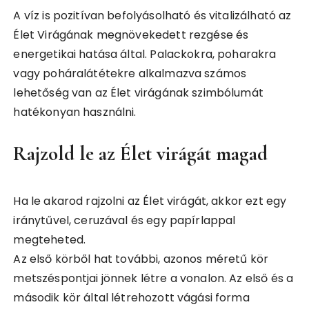
A víz is pozitívan befolyásolható és vitalizálható az
Élet Virágának megnövekedett rezgése és
energetikai hatása által. Palackokra, poharakra
vagy poháralátétekre alkalmazva számos
lehetőség van az Élet virágának szimbólumát
hatékonyan használni.
Rajzold le az Élet virágát magad
Ha le akarod rajzolni az Élet virágát, akkor ezt egy
iránytűvel, ceruzával és egy papírlappal
megteheted.
Az első körből hat további, azonos méretű kör
metszéspontjai jönnek létre a vonalon. Az első és a
második kör által létrehozott vágási forma