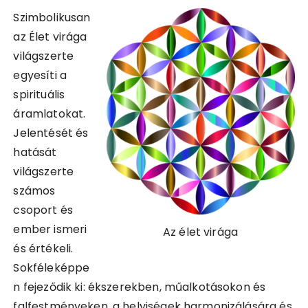
Szimbolikusan
az Élet virága
világszerte
egyesíti a
spirituális
áramlatokat.
Jelentését és
hatását
világszerte
számos
csoport és
ember ismeri
Az élet virága
és értékeli.
Sokféleképpe
n fejeződik ki: ékszerekben, műalkotásokon és
falfestményeken, a helyiségek harmonizálására és