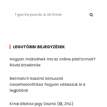
S
e
a
r
c
h
LEGUTÓBBI BEJEGYZÉSEK
f
o
Hogyan működnek ma az online platformok?
r
Rövid áttekintés
:
Betmatch kaszinó bónuszok
összehasonlítása: hogyan válasszuk ki a
legjobbat
Kínai állatövi jegy Disznó (猪, Zhū)