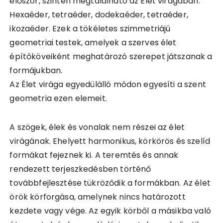
először, szintén megtalálható az Élet virágában.
Hexaéder, tetraéder, dodekaéder, tetraéder,
ikozaéder. Ezek a tökéletes szimmetriájú
geometriai testek, amelyek a szerves élet
építőköveiként meghatározó szerepet játszanak a
formájukban.
Az Élet virága egyedülálló módon egyesíti a szent
geometria ezen elemeit.
A szögek, élek és vonalak nem részei az élet
virágának. Ehelyett harmonikus, körkörös és szelíd
formákat fejeznek ki. A teremtés és annak
rendezett terjeszkedésben történő
továbbfejlesztése tükröződik a formákban. Az élet
örök körforgása, amelynek nincs határozott
kezdete vagy vége. Az egyik körből a másikba való