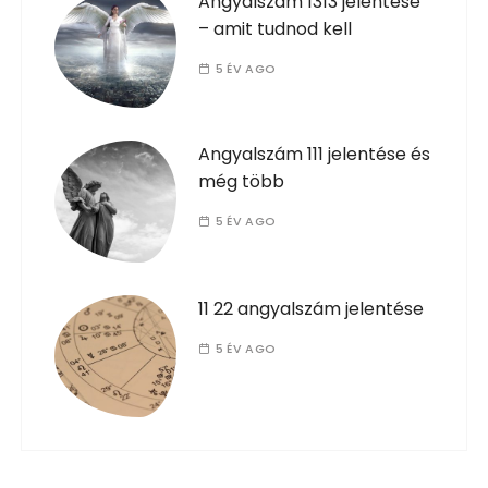
Angyalszám 1313 jelentése
– amit tudnod kell
5 ÉV AGO
Angyalszám 111 jelentése és
még több
5 ÉV AGO
11 22 angyalszám jelentése
5 ÉV AGO