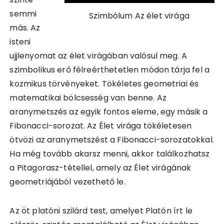
semmi
Szimbólum Az élet virága
más. Az
isteni
ujjlenyomat az élet virágában valósul meg. A
szimbolikus erő félreérthetetlen módon tárja fel a
kozmikus törvényeket. Tökéletes geometriai és
matematikai bölcsesség van benne. Az
aranymetszés az egyik fontos eleme, egy másik a
Fibonacci-sorozat. Az Élet virága tökéletesen
ötvözi az aranymetszést a Fibonacci-sorozatokkal.
Ha még tovább akarsz menni, akkor találkozhatsz
a Pitagorasz-tétellel, amely az Élet virágának
geometriájából vezethető le.
Az öt platóni szilárd test, amelyet Platón írt le