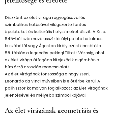
jelentősége és eredete
Díszként az élet virága ragyogásával és
szimbolikus hatásával világszerte fontos
épületeket és kulturális helyszíneket díszít. A Kr. e.
645-ből származó asszír királyi palota hatalmas
küszöbétől vagy Ágoston király ezüstkincsétől a
85. táblán a legendás pekingi Tiltott Városig, ahol
az élet virága átfogóan kifejeződik a gömbön a
hím őrző oroszlán mancsa alatt.
Az élet virágának fontossága a nagy zseni,
Leonardo da Vinci műveiben is előtérbe kerül. A
polihisztor komolyan foglalkozott az Élet virágának
jelentésével és mélyebb szimbolikájával.
Az élet virágának geometriája és