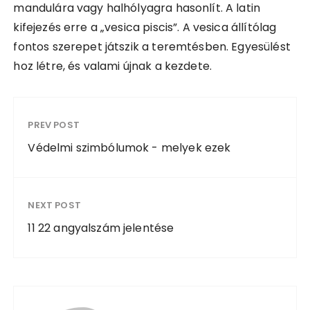
mandulára vagy halhólyagra hasonlít. A latin
kifejezés erre a „vesica piscis”. A vesica állítólag
fontos szerepet játszik a teremtésben. Egyesülést
hoz létre, és valami újnak a kezdete.
PREV POST
Védelmi szimbólumok - melyek ezek
NEXT POST
11 22 angyalszám jelentése