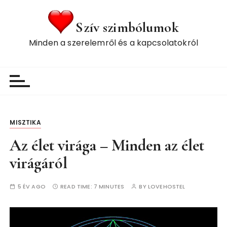
S
k
Szív szimbólumok
i
Minden a szerelemről és a kapcsolatokról
p
t
o
c
o
n
t
MISZTIKA
e
Az élet virága – Minden az élet
n
t
virágáról
5 ÉV AGO
READ TIME:
7 MINUTES
BY
LOVEHOSTEL