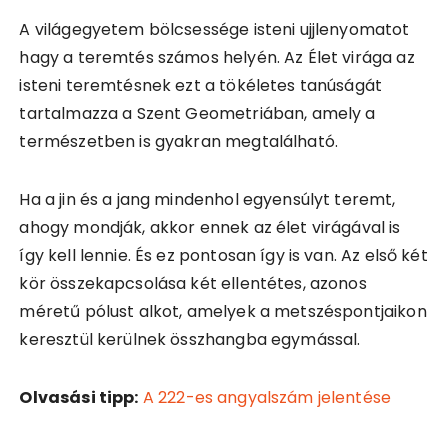
A világegyetem bölcsessége isteni ujjlenyomatot
hagy a teremtés számos helyén. Az Élet virága az
isteni teremtésnek ezt a tökéletes tanúságát
tartalmazza a Szent Geometriában, amely a
természetben is gyakran megtalálható.
Ha a jin és a jang mindenhol egyensúlyt teremt,
ahogy mondják, akkor ennek az élet virágával is
így kell lennie. És ez pontosan így is van. Az első két
kör összekapcsolása két ellentétes, azonos
méretű pólust alkot, amelyek a metszéspontjaikon
keresztül kerülnek összhangba egymással.
Olvasási tipp:
A 222-es angyalszám jelentése