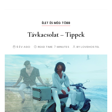
ÈLET ÉS MÉG TÖBB
Távkacsolat – Tippek
6 ÉV AGO
READ TIME:
7 MINUTES
BY
LOVEHOSTEL