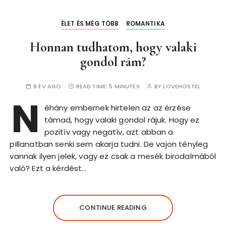
ÈLET ÉS MÉG TÖBB
ROMANTIKA
Honnan tudhatom, hogy valaki
gondol rám?
6 ÉV AGO
READ TIME:
5 MINUTES
BY
LOVEHOSTEL
N
éhány embernek hirtelen az az érzése
támad, hogy valaki gondol rájuk. Hogy ez
pozitív vagy negatív, azt abban a
pillanatban senki sem akarja tudni. De vajon tényleg
vannak ilyen jelek, vagy ez csak a mesék birodalmából
való? Ezt a kérdést…
CONTINUE READING