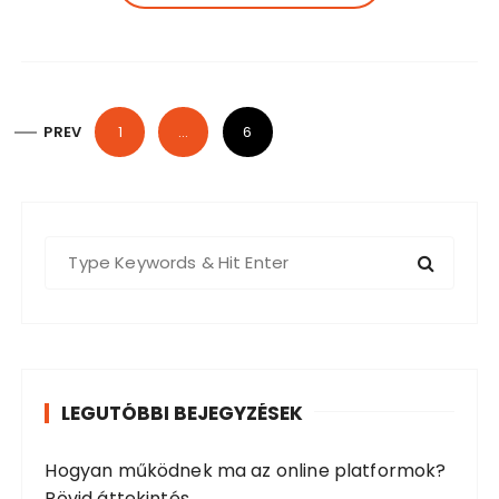
B
PREV
1
…
6
e
j
e
S
g
e
y
a
z
r
é
c
s
h
LEGUTÓBBI BEJEGYZÉSEK
f
e
o
k
Hogyan működnek ma az online platformok?
r
l
Rövid áttekintés