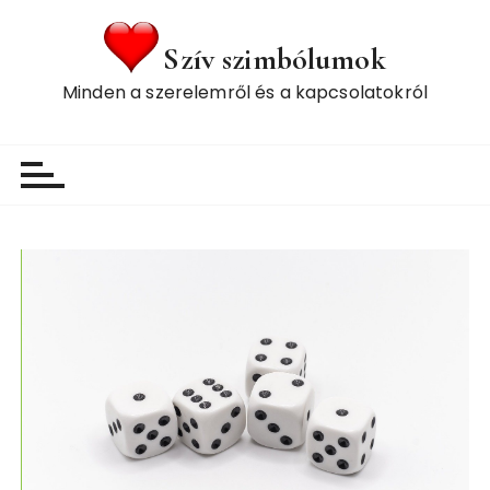
S
k
Szív szimbólumok
i
Minden a szerelemről és a kapcsolatokról
p
t
o
c
o
n
t
e
n
t