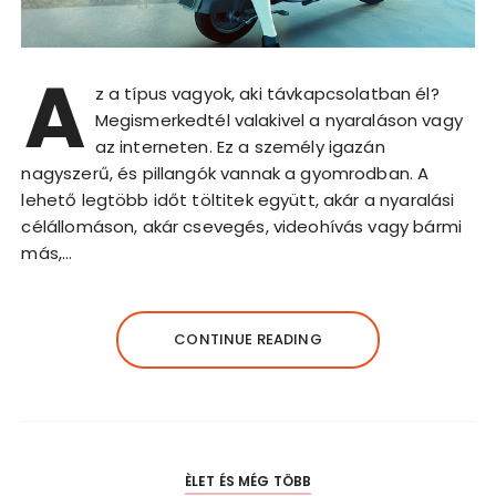
A
z a típus vagyok, aki távkapcsolatban él?
Megismerkedtél valakivel a nyaraláson vagy
az interneten. Ez a személy igazán
nagyszerű, és pillangók vannak a gyomrodban. A
lehető legtöbb időt töltitek együtt, akár a nyaralási
célállomáson, akár csevegés, videohívás vagy bármi
más,…
CONTINUE READING
ÈLET ÉS MÉG TÖBB