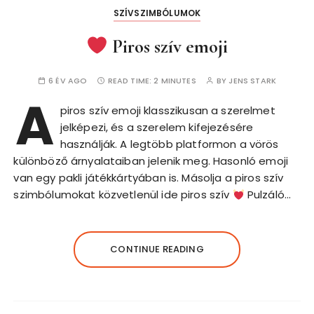
SZÍVSZIMBÓLUMOK
Piros szív emoji
6 ÉV AGO
READ TIME:
2 MINUTES
BY
JENS STARK
A
piros szív emoji klasszikusan a szerelmet
jelképezi, és a szerelem kifejezésére
használják. A legtöbb platformon a vörös
különböző árnyalataiban jelenik meg. Hasonló emoji
van egy pakli játékkártyában is. Másolja a piros szív
szimbólumokat közvetlenül ide piros szív
Pulzáló…
CONTINUE READING