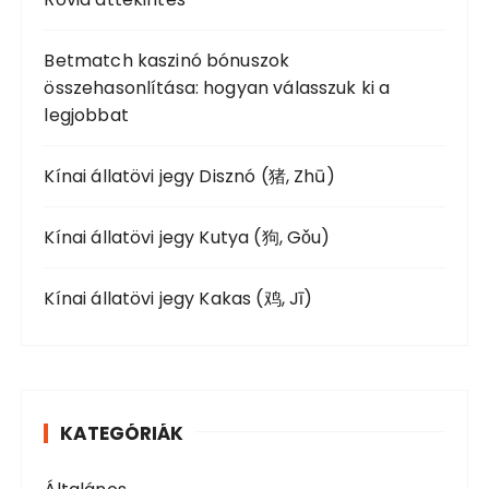
:
a
p
Betmatch kaszinó bónuszok
összehasonlítása: hogyan válasszuk ki a
o
legjobbat
z
á
Kínai állatövi jegy Disznó (猪, Zhū)
s
a
Kínai állatövi jegy Kutya (狗, Gǒu)
Kínai állatövi jegy Kakas (鸡, Jī)
KATEGÓRIÁK