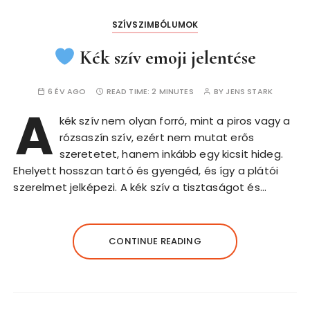
SZÍVSZIMBÓLUMOK
Kék szív emoji jelentése
6 ÉV AGO
READ TIME:
2 MINUTES
BY
JENS STARK
A
kék szív nem olyan forró, mint a piros vagy a
rózsaszín szív, ezért nem mutat erős
szeretetet, hanem inkább egy kicsit hideg.
Ehelyett hosszan tartó és gyengéd, és így a plátói
szerelmet jelképezi. A kék szív a tisztaságot és…
CONTINUE READING