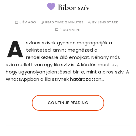
Bíbor szív
6 ÉV AGO
READ TIME:
2 MINUTES
BY
JENS STARK
1 COMMENT
A
színes szívek gyorsan megragadják a
tekinteted, amint megnézed a
rendelkezésre álló emojikat. Néhány más
szín mellett van egy lila szív is. A kérdés most az,
hogy ugyanolyan jelentéssel bír-e, mint a piros szív. A
WhatsAppban a lila szívnek határozottan…
CONTINUE READING