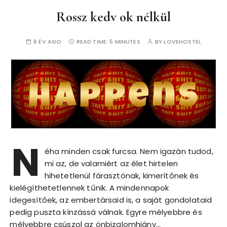
Rossz kedv ok nélkül
6 ÉV AGO
READ TIME:
5 MINUTES
BY
LOVEHOSTEL
N
éha minden csak furcsa. Nem igazán tudod,
mi az, de valamiért az élet hirtelen
hihetetlenül fárasztónak, kimerítőnek és
kielégíthetetlennek tűnik. A mindennapok
idegesítőek, az embertársaid is, a saját gondolataid
pedig puszta kínzássá válnak. Egyre mélyebbre és
mélyebbre csúszol az önbizalomhiány…