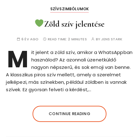
SZÍVSZIMBÓLUMOK
Zöld szív jelentése
6 ÉV AGO
READ TIME:
2 MINUTES
BY
JENS STARK
M
it jelent a zöld szív, amikor a WhatsAppban
használod? Az azonnali üzenetküldő
nagyon népszerű, és sok emoji van benne.
A klasszikus piros szív mellett, amely a szerelmet
jelképezi, más színekben, például zöldben is vannak
szívek. Ez gyorsan felveti a kérdést,…
CONTINUE READING