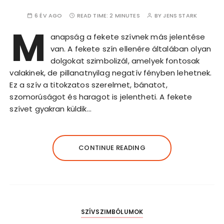
6 ÉV AGO
READ TIME:
2 MINUTES
BY
JENS STARK
M
anapság a fekete szívnek más jelentése
van. A fekete szín ellenére általában olyan
dolgokat szimbolizál, amelyek fontosak
valakinek, de pillanatnyilag negatív fényben lehetnek.
Ez a szív a titokzatos szerelmet, bánatot,
szomorúságot és haragot is jelentheti. A fekete
szívet gyakran küldik…
CONTINUE READING
SZÍVSZIMBÓLUMOK