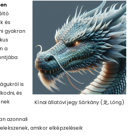
ben
éltó
ak és
mi gyakran
ikus
n a
ontjába
águkról is
kodni, és
ének
Kínai állatövi jegy Sárkány (龙, Lóng)
an azonnali
elekszenek, amikor elképzeléseik