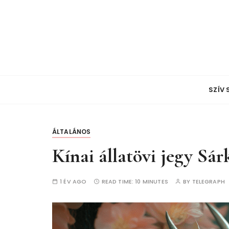
S
k
i
p
t
o
c
SZÍV
o
n
t
ÁLTALÁNOS
e
n
Kínai állatövi jegy Sá
t
1 ÉV AGO
READ TIME:
10 MINUTES
BY
TELEGRAPH