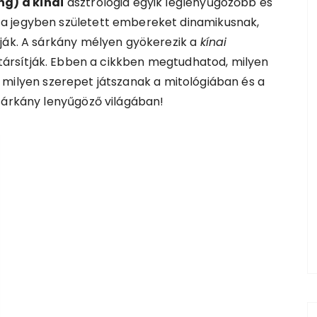
ng) a kínai
asztrológia egyik leglenyűgözőbb és
a jegyben született embereket dinamikusnak,
tják. A sárkány mélyen gyökerezik a
kínai
l társítják. Ebben a cikkben megtudhatod, milyen
s milyen szerepet játszanak a mitológiában és a
 sárkány lenyűgöző világában!