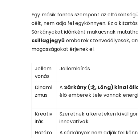
Egy másik fontos szempont az eltökéltségü
célt, nem adja fel egykönnyen. Ez a kitartá
Sárkányokat időnként makacsnak mutathatj
csillagjegyű
emberek szenvedélyesek, ambi
magasságokat érjenek el.
Jellem
Jellemleírás
vonás
Dinami
A
Sárkány (龙, Lóng) kínai áll
zmus
élő emberek tele vannak energi
Kreativ
Szeretnek a kereteken kívül go
itás
innovatívak.
Határo
A sárkányok nem adják fel könn