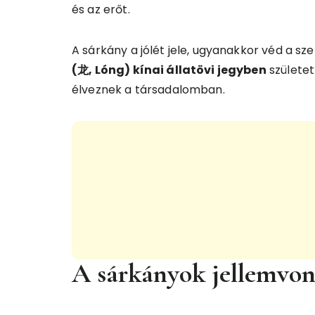
és az erőt.
A sárkány a jólét jele, ugyanakkor véd a sz
(龙, Lóng) kínai állatövi jegyben
születet
élveznek a társadalomban.
A sárkányok jellemvon