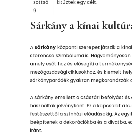
zottsá
kitűztek egy célt.
g
Sárkány a kínai kultú
A
sárkány
központi szerepet játszik a kín
szerencse szimbóluma is. Hagyományosan ú
amely esőt hoz és elősegíti a termékenység
mezőgazdasági ciklusokhoz, és kiemelt hely
sárkányparádék gyakran megkoronázzák a
A sárkány emellett a császári befolyást és 
használtak jelvényként. Ez a kapcsolat a k
festészettől a színházi előadásokig. Az egyi
beépítenek a dekorációkba és a divatba, ez
iránt.