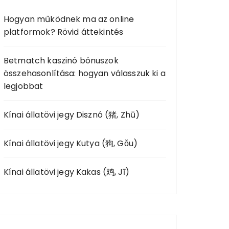
o
Hogyan működnek ma az online
r
platformok? Rövid áttekintés
:
Betmatch kaszinó bónuszok
összehasonlítása: hogyan válasszuk ki a
legjobbat
Kínai állatövi jegy Disznó (猪, Zhū)
Kínai állatövi jegy Kutya (狗, Gǒu)
Kínai állatövi jegy Kakas (鸡, Jī)