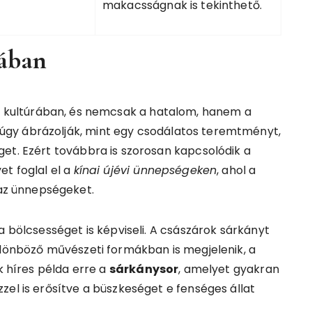
makacsságnak is tekinthető.
rában
ai kultúrában, és nemcsak a hatalom, hanem a
gy ábrázolják, mint egy csodálatos teremtményt,
et. Ezért továbbra is szorosan kapcsolódik a
et foglal el a
kínai újévi ünnepségeken
, ahol a
z ünnepségeket.
a bölcsességet is képviseli. A császárok sárkányt
ülönböző művészeti formákban is megjelenik, a
k híres példa erre a
sárkánysor
, amelyet gyakran
zel is erősítve a büszkeséget e fenséges állat