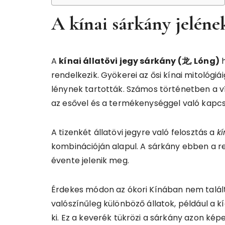
A kínai sárkány jeléne
A
kínai állatövi jegy sárkány (龙, Lóng)
h
rendelkezik. Gyökerei az ősi kínai mitológiá
lénynek tartották. Számos történetben a v
az esővel és a termékenységgel való kapcs
A tizenkét állatövi jegyre való felosztás a
k
kombinációján alapul. A sárkány ebben a ren
évente jelenik meg.
Érdekes módon az ókori Kínában nem talált
valószínűleg különböző állatok, például a k
ki. Ez a keverék tükrözi a sárkány azon ké