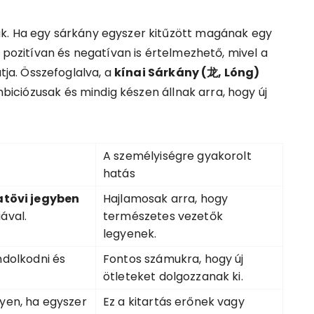
k. Ha egy sárkány egyszer kitűzött magának egy
s pozitívan és negatívan is értelmezhető, mivel a
a. Összefoglalva, a
kínai Sárkány (龙, Lóng)
ciózusak és mindig készen állnak arra, hogy új
A személyiségre gyakorolt
hatás
atövi jegyben
Hajlamosak arra, hogy
ával.
természetes vezetők
legyenek.
ndolkodni és
Fontos számukra, hogy új
ötleteket dolgozzanak ki.
yen, ha egyszer
Ez a kitartás erőnek vagy