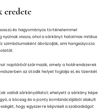
k eredete
osszú és hagyományos történelemmel
ig nyúlnak vissza, ahol a sárkányt hatalmas mitikus
íz szimbólumaként ábrázolják, ami hangsúlyozza
olatát.
ínai naptárból
származik, amely a holdrendszerek
dszerben az ötödik helyet foglalja el, és tizenkét
ak valódi sárkányállatot; ehelyett a sárkány képe
ígyó, a kócsag és a ponty kombinációjából alakult
pességét, hogy egyszerre képviseli a szabadságot