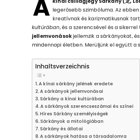
A
kínai csillagjegy Sárkány (龙, Ló
legerősebb szimbóluma. Az ebben 
kreatívnak és karizmatikusnak tar
kultúrában
, és a szerencsével és a sikerre
jellemvonások
jellemzik a sárkányokat, é
mindennapi életben. Merüljünk el együtt a
Inhaltsverzeichnis
A kínai sárkány jelének eredete
A sárkányok jellemvonásai
Sárkány a kínai kultúrában
A sárkányok szerencseszámai és színei
Híres Sárkány személyiségek
Sárkányok a mitológiában
Sárkány és állatai
A sárkányok hatása a társadalomra