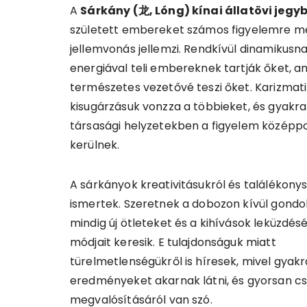
A
Sárkány (龙, Lóng) kínai állatövi jegy
született embereket számos figyelemre m
jellemvonás jellemzi. Rendkívül dinamikusn
energiával teli embereknek tartják őket, a
természetes vezetővé teszi őket. Karizmat
kisugárzásuk vonzza a többieket, és gyakra
társasági helyzetekben a figyelem középp
kerülnek.
A sárkányok kreativitásukról és találékonys
ismertek. Szeretnek a dobozon kívül gondol
mindig új ötleteket és a kihívások leküzdés
módjait keresik. E tulajdonságuk miatt
türelmetlenségükről is híresek, mivel gyakr
eredményeket akarnak látni, és gyorsan cs
megvalósításáról van szó.