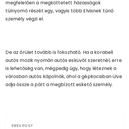
megfelelően a megköttetett házasságok
túlnyomó részét egy, vagyis több Elvisnek tűnő
személy végzi el.
De az őrület tovább is fokozható. Ha a korabeli
autós mozik nyomán autós esküvőt szeretnél, erre
is lehetőség van, mégpedig úgy, hogy léteznek a
városban autós kápolnák, ahol a gépkocsiban ülve
adja össze a párt a megbízott eskető személy.
PREV POST