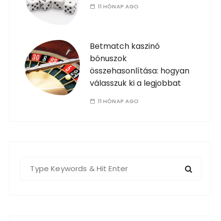
11 HÓNAP AGO
Betmatch kaszinó
bónuszok
összehasonlítása: hogyan
válasszuk ki a legjobbat
11 HÓNAP AGO
S
e
a
r
c