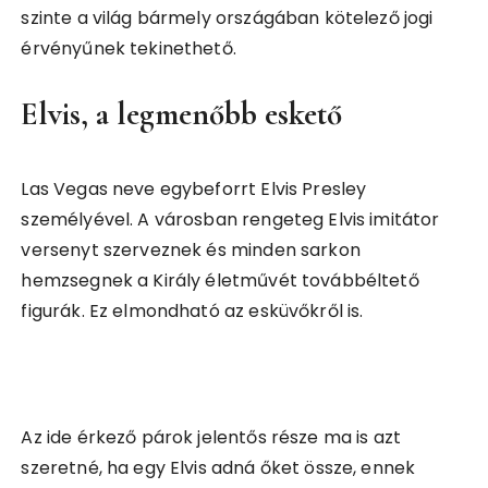
szinte a világ bármely országában kötelező jogi
érvényűnek tekinethető.
Elvis, a legmenőbb eskető
Las Vegas neve egybeforrt Elvis Presley
személyével. A városban rengeteg Elvis imitátor
versenyt szerveznek és minden sarkon
hemzsegnek a Király életművét továbbéltető
figurák. Ez elmondható az esküvőkről is.
Az ide érkező párok jelentős része ma is azt
szeretné, ha egy Elvis adná őket össze, ennek