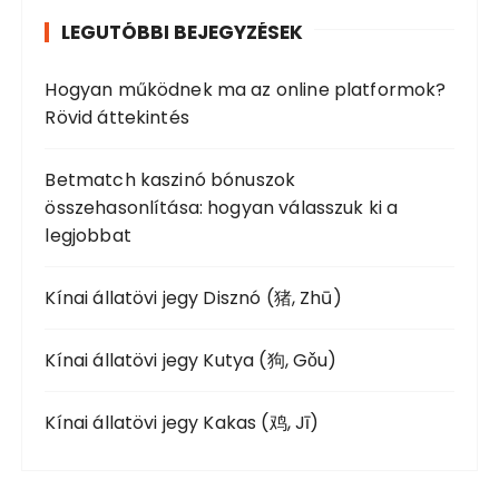
h
LEGUTÓBBI BEJEGYZÉSEK
f
o
Hogyan működnek ma az online platformok?
r
Rövid áttekintés
:
Betmatch kaszinó bónuszok
összehasonlítása: hogyan válasszuk ki a
legjobbat
Kínai állatövi jegy Disznó (猪, Zhū)
Kínai állatövi jegy Kutya (狗, Gǒu)
Kínai állatövi jegy Kakas (鸡, Jī)