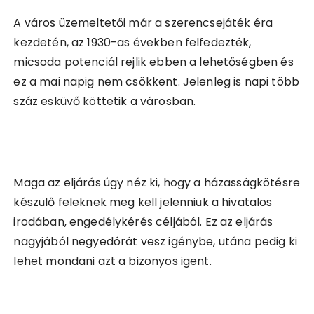
A város üzemeltetői már a szerencsejáték éra
kezdetén, az 1930-as években felfedezték,
micsoda potenciál rejlik ebben a lehetőségben és
ez a mai napig nem csökkent. Jelenleg is napi több
száz esküvő köttetik a városban.
Maga az eljárás úgy néz ki, hogy a házasságkötésre
készülő feleknek meg kell jelenniük a hivatalos
irodában, engedélykérés céljából. Ez az eljárás
nagyjából negyedórát vesz igénybe, utána pedig ki
lehet mondani azt a bizonyos igent.