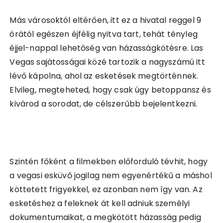
Más városoktól eltérően, itt ez a hivatal reggel 9
órától egészen éjfélig nyitva tart, tehát tényleg
éjjel-nappal lehetőség van házasságkötésre. Las
Vegas sajátosságai közé tartozik a nagyszámú itt
lévő kápolna, ahol az esketések megtörténnek.
Elvileg, megteheted, hogy csak úgy betoppansz és
kivárod a sorodat, de célszerűbb bejelentkezni.
Szintén főként a filmekben előforduló tévhit, hogy
a vegasi esküvő jogilag nem egyenértékű a máshol
köttetett frigyekkel, ez azonban nem így van. Az
esketéshez a feleknek át kell adniuk személyi
dokumentumaikat, a megkötött házasság pedig