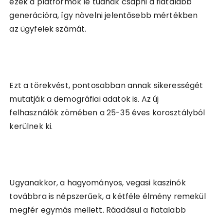
ezek a platformok le tudnak csapni a fiatalabb
generációra, így növelni jelentősebb mértékben
az ügyfelek számát.
Ezt a törekvést, pontosabban annak sikerességét
mutatják a demográfiai adatok is. Az új
felhasználók zömében a 25-35 éves korosztályból
kerülnek ki.
Ugyanakkor, a hagyományos, vegasi kaszinók
továbbra is népszerűek, a kétféle élmény remekül
megfér egymás mellett. Ráadásul a fiatalabb