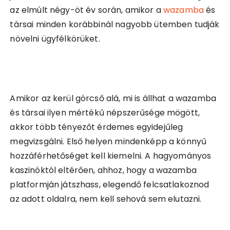
az elmúlt négy-öt év során, amikor a
wazamba
és
társai minden korábbinál nagyobb ütemben tudják
növelni ügyfélkörüket.
Amikor az kerül górcső alá, mi is állhat a wazamba
és társai ilyen mértékű népszerűsége mögött,
akkor több tényezőt érdemes egyidejűleg
megvizsgálni. Első helyen mindenképp a könnyű
hozzáférhetőséget kell kiemelni. A hagyományos
kaszinóktól eltérően, ahhoz, hogy a wazamba
platformján játszhass, elegendő felcsatlakoznod
az adott oldalra, nem kell sehová sem elutazni.