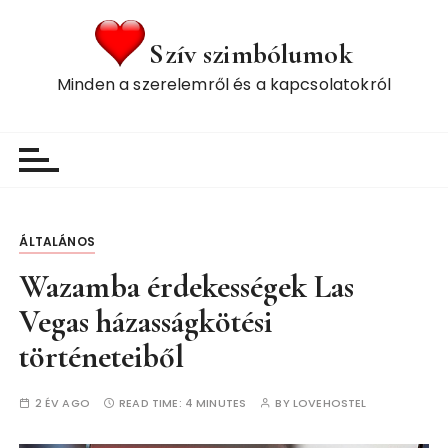
S
k
Szív szimbólumok
i
Minden a szerelemről és a kapcsolatokról
p
t
o
c
o
n
t
ÁLTALÁNOS
e
Wazamba érdekességek Las
n
t
Vegas házasságkötési
történeteiből
2 ÉV AGO
READ TIME:
4 MINUTES
BY
LOVEHOSTEL