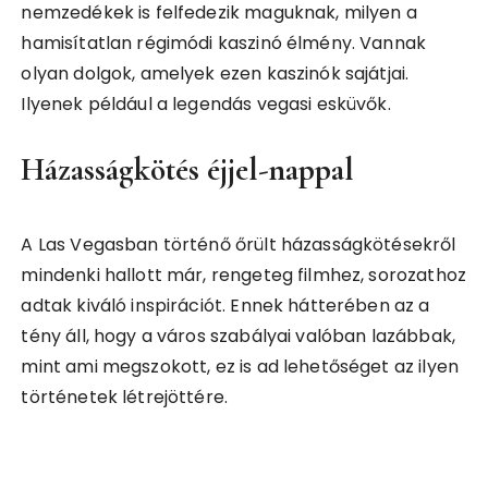
nemzedékek is felfedezik maguknak, milyen a
hamisítatlan régimódi kaszinó élmény. Vannak
olyan dolgok, amelyek ezen kaszinók sajátjai.
Ilyenek például a legendás vegasi esküvők.
Házasságkötés éjjel-nappal
A Las Vegasban történő őrült házasságkötésekről
mindenki hallott már, rengeteg filmhez, sorozathoz
adtak kiváló inspirációt. Ennek hátterében az a
tény áll, hogy a város szabályai valóban lazábbak,
mint ami megszokott, ez is ad lehetőséget az ilyen
történetek létrejöttére.